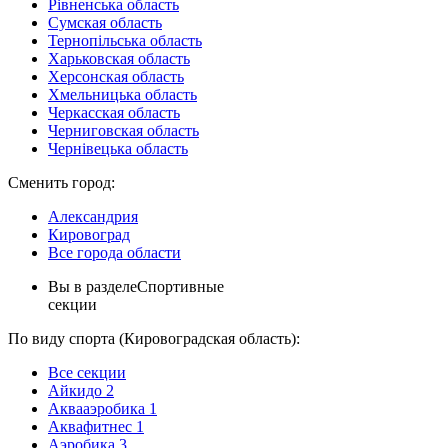
Рівненська область
Сумская область
Тернопільська область
Харьковская область
Херсонская область
Хмельницька область
Черкасская область
Черниговская область
Чернівецька область
Сменить город:
Александрия
Кировоград
Все города области
Вы в разделе
Спортивные
секции
По виду спорта (Кировоградская область):
Все секции
Айкидо
2
Аквааэробика
1
Аквафитнес
1
Аэробика
3