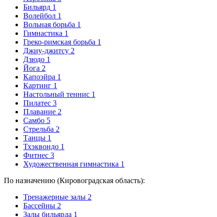
Бильярд
1
Волейбол
1
Вольная борьба
1
Гимнастика
1
Греко-римская борьба
1
Джиу-джитсу
2
Дзюдо
1
Йога
2
Капоэйра
1
Картинг
1
Настольный теннис
1
Пилатес
3
Плавание
2
Самбо
5
Стрельба
2
Танцы
1
Тхэквондо
1
Фитнес
3
Художественная гимнастика
1
По назначению (Кировоградская область):
Тренажерные залы
2
Бассейны
2
Залы бильярда
1