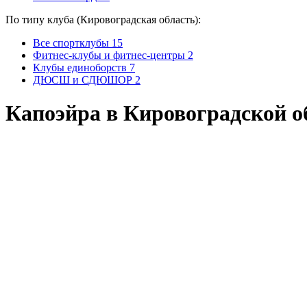
По типу клуба (Кировоградская область):
Все спортклубы
15
Фитнес-клубы и фитнес-центры
2
Клубы единоборств
7
ДЮСШ и СДЮШОР
2
Капоэйра в Кировоградской о