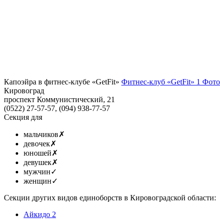
Капоэйра в фитнес-клубе «GetFit»
Фитнес-клуб «GetFit»
1 Фото
Кировоград
проспект Коммунистический, 21
(0522) 27-57-57, (094) 938-77-57
Секция для
мальчиков
✗
девочек
✗
юношей
✗
девушек
✗
мужчин
✓
женщин
✓
Секции других видов единоборств в Кировоградской области:
Айкидо
2