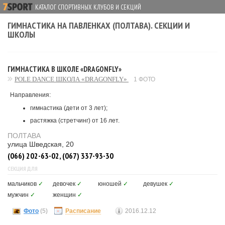
КАТАЛОГ СПОРТИВНЫХ КЛУБОВ И СЕКЦИЙ
ГИМНАСТИКА НА ПАВЛЕНКАХ (ПОЛТАВА). СЕКЦИИ И
ШКОЛЫ
ГИМНАСТИКА В ШКОЛЕ «DRAGONFLY»
POLE DANCE ШКОЛА «DRAGONFLY»
1 ФОТО
Направления:
гимнастика (дети от 3 лет);
растяжка (стретчинг) от 16 лет.
ПОЛТАВА
улица Шведская, 20
(066) 202-63-02, (067) 337-93-30
СЕКЦИЯ ДЛЯ
мальчиков
✓
девочек
✓
юношей
✓
девушек
✓
мужчин
✓
женщин
✓
Фото
(5)
Расписание
2016.12.12