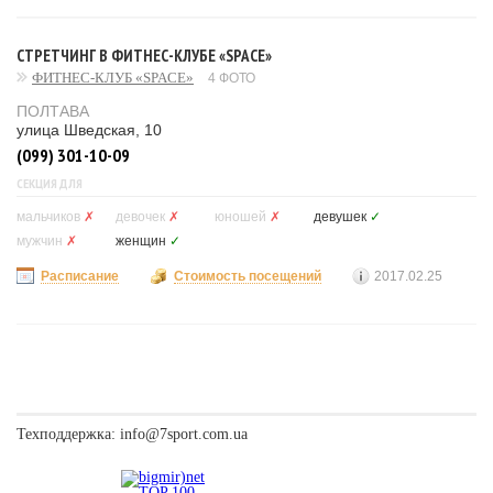
СТРЕТЧИНГ В ФИТНЕС-КЛУБЕ «SPACE»
ФИТНЕС-КЛУБ «SPACE»
4 ФОТО
ПОЛТАВА
улица Шведская, 10
(099) 301-10-09
СЕКЦИЯ ДЛЯ
мальчиков
✗
девочек
✗
юношей
✗
девушек
✓
мужчин
✗
женщин
✓
Расписание
Стоимость посещений
2017.02.25
Техподдержка:
info@7sport.com.ua