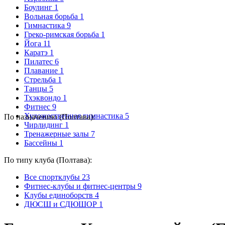
Боулинг
1
Вольная борьба
1
Гимнастика
9
Греко-римская борьба
1
Йога
11
Каратэ
1
Пилатес
6
Плавание
1
Стрельба
1
Танцы
5
Тхэквондо
1
Фитнес
9
Художественная гимнастика
5
По назначению (Полтава):
Чирлидинг
1
Тренажерные залы
7
Бассейны
1
По типу клуба (Полтава):
Все спортклубы
23
Фитнес-клубы и фитнес-центры
9
Клубы единоборств
4
ДЮСШ и СДЮШОР
1