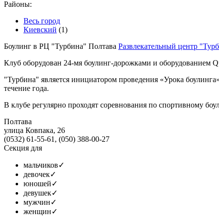
Районы:
Весь город
Киевский
(1)
Боулинг в РЦ "Турбина" Полтава
Развлекательный центр "Тур
Клуб оборудован 24-мя боулинг-дорожками и оборудованием Q
"Турбина" является инициатором проведения «Урока боулинга
течение года.
В клубе регулярно проходят соревнования по спортивному боул
Полтава
улица Ковпака, 26
(0532) 61-55-61, (050) 388-00-27
Секция для
мальчиков
✓
девочек
✓
юношей
✓
девушек
✓
мужчин
✓
женщин
✓