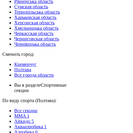
Рівненська область
Сумская область
Тернопільська область
Харьковская область
Херсонская область
Хмельницька область
Черкасская область
Черниговская область
Чернівецька область
Сменить город:
Кременчуг
Полтава
Все города области
Вы в разделе
Спортивные
секции
По виду спорта (Полтава):
Все секции
MMA
1
Айкидо
5
Аквааэробика
1
Аэробика
6