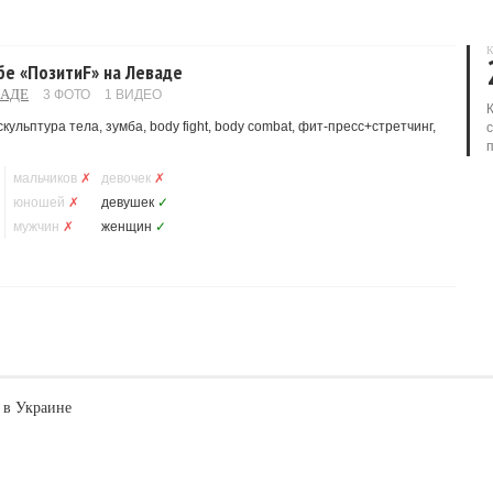
К
бе «ПозитиF» на Леваде
ВАДЕ
3 ФОТО
1 ВИДЕО
скульптура тела, зумба, body fight, body combat, фит-пресс+стретчинг,
мальчиков
✗
девочек
✗
юношей
✗
девушек
✓
мужчин
✗
женщин
✓
 в Украине