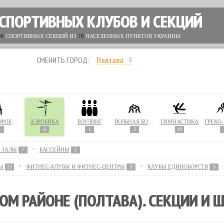
 СПОРТИВНЫХ КЛУБОВ И СЕКЦИЙ
00
СПОРТИВНЫХ СЕКЦИЙ ИЗ
70
НАСЕЛЕННЫХ ПУНКТОВ УКРАИНЫ
СМЕНИТЬ ГОРОД:
Полтава
АКВААЭРОБИКА
АЭРОБИКА
БОУЛИНГ
ВОЛЬНАЯ БОРЬБА
ГИМНАСТИКА
1
6
1
2
10
 ЗАЛЫ
БАССЕЙНЫ
7
1
Ы
ФИТНЕС-КЛУБЫ И ФИТНЕС-ЦЕНТРЫ
КЛУБЫ ЕДИНОБОРСТВ
23
9
5
ОМ РАЙОНЕ (ПОЛТАВА). СЕКЦИИ И 