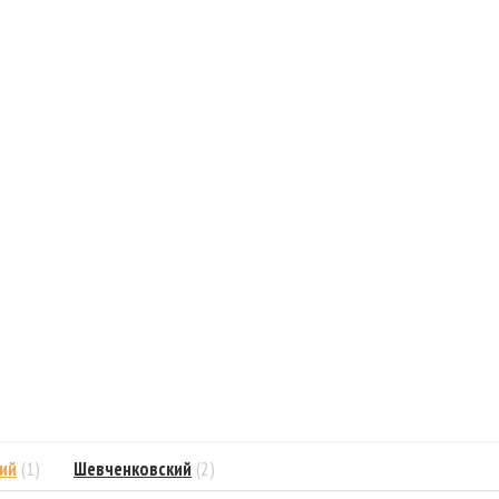
ий
(1)
Шевченковский
(2)