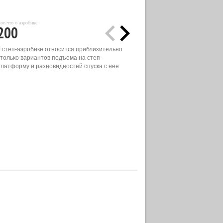
ое-что о аэробике
200
К степ-аэробике относится приблизительно
столько вариантов подъема на степ-
платформу и разновидностей спуска с нее