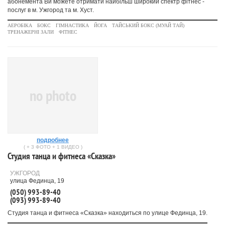
абонемента Ви можете отримати найбільш широкий спектр фітнес -
послуг в м. Ужгород та м. Хуст.
АЕРОБІКА
БОКС
ГІМНАСТИКА
ЙОГА
ТАЙСЬКИЙ БОКС (МУАЙ ТАЙ)
ТРЕНАЖЕРНІ ЗАЛИ
ФІТНЕС
no photo
подробнее
( + 3 ФОТО + 1 ВИДЕО )
Студия танца и фитнеса «Сказка»
УЖГОРОД
улица Фединца, 19
(050) 993-89-40
(093) 993-89-40
Студия танца и фитнеса «Сказка» находиться по улице Фединца, 19.