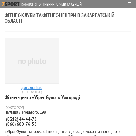
≡
КАТАЛОГ СПОРТИВНИХ КЛУБІВ ТА СЕКЦІЙ
ФІТНЕС-КЛУБИ ТА ФІТНЕС-ЦЕНТРИ В ЗАКАРПАТСЬКІЙ
ОБЛАСТІ
no photo
детальніше
( + 11 ФОТО )
Фітнес-центр «Viper Gym» в Ужгороді
УЖГОРОД
вулиця Легоцького, 19а
(0312) 44-44-75
(066) 680-76-55
«Viper Gym» - мережа фітнес-центрів, де за демократичною ціною