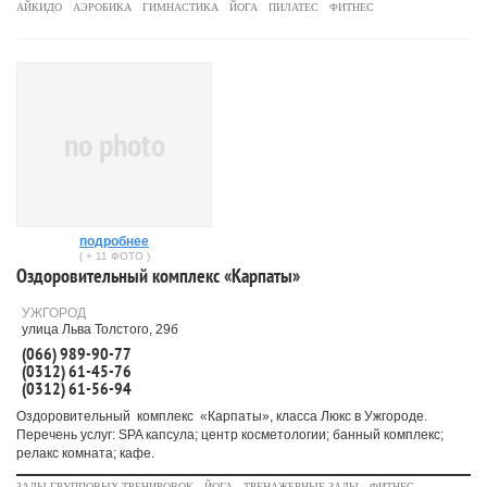
АЙКИДО
АЭРОБИКА
ГИМНАСТИКА
ЙОГА
ПИЛАТЕС
ФИТНЕС
no photo
подробнее
( + 11 ФОТО )
Оздоровительный комплекс «Карпаты»
УЖГОРОД
улица Льва Толстого, 29б
(066) 989-90-77
(0312) 61-45-76
(0312) 61-56-94
Оздоровительный комплекс «Карпаты», класса Люкс в Ужгороде.
Перечень услуг: SPA капсула; центр косметологии; банный комплекс;
релакс комната; кафе.
ЗАЛЫ ГРУППОВЫХ ТРЕНИРОВОК
ЙОГА
ТРЕНАЖЕРНЫЕ ЗАЛЫ
ФИТНЕС