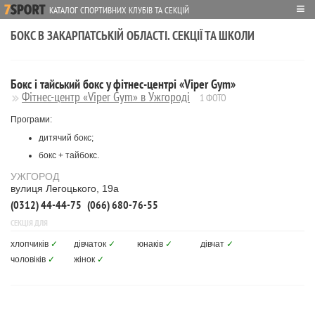
≡
КАТАЛОГ СПОРТИВНИХ КЛУБІВ ТА СЕКЦІЙ
БОКС В ЗАКАРПАТСЬКІЙ ОБЛАСТІ. СЕКЦІЇ ТА ШКОЛИ
Бокс і тайський бокс у фітнес-центрі «Viper Gym»
Фітнес-центр «Viper Gym» в Ужгороді
1 ФОТО
Програми:
дитячий бокс;
бокс + тайбокс.
УЖГОРОД
вулиця Легоцького, 19а
(0312) 44-44-75
(066) 680-76-55
СЕКЦІЯ ДЛЯ
хлопчиків
✓
дівчаток
✓
юнаків
✓
дівчат
✓
чоловіків
✓
жінок
✓