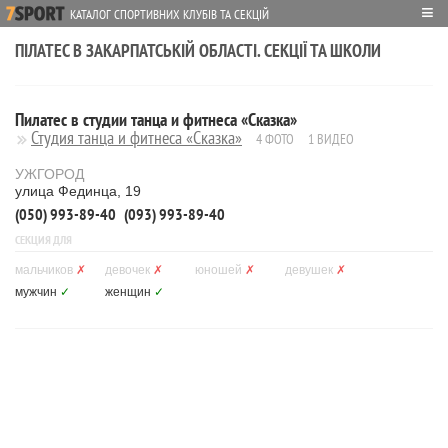
≡
КАТАЛОГ СПОРТИВНИХ КЛУБІВ ТА СЕКЦІЙ
ПІЛАТЕС В ЗАКАРПАТСЬКІЙ ОБЛАСТІ. СЕКЦІЇ ТА ШКОЛИ
Пилатес в студии танца и фитнеса «Сказка»
Студия танца и фитнеса «Сказка»
4 ФОТО
1 ВИДЕО
УЖГОРОД
улица Фединца, 19
(050) 993-89-40
(093) 993-89-40
СЕКЦИЯ ДЛЯ
мальчиков
✗
девочек
✗
юношей
✗
девушек
✗
мужчин
✓
женщин
✓