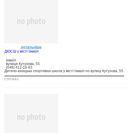
no photo
детальніше
ДЮСШ у місті Ізмаїл
Ізмаїл
вулиця Кутузова, 55
(048) 412-16-63
Дитячо-юнацька спортивна школа у місті Ізмаїл по вулиці Кутузова, 55.
СТРІЛЬБА
no photo