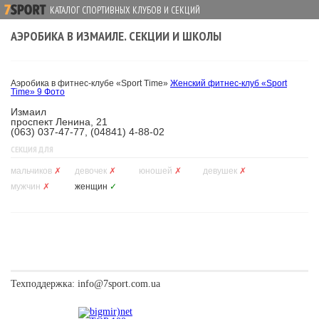
КАТАЛОГ СПОРТИВНЫХ КЛУБОВ И СЕКЦИЙ
АЭРОБИКА В ИЗМАИЛЕ. СЕКЦИИ И ШКОЛЫ
Аэробика в фитнес-клубе «Sport Time»
Женский фитнес-клуб «Sport
Time»
9 Фото
Измаил
проспект Ленина, 21
(063) 037-47-77, (04841) 4-88-02
СЕКЦИЯ ДЛЯ
мальчиков
✗
девочек
✗
юношей
✗
девушек
✗
мужчин
✗
женщин
✓
Техподдержка:
info@7sport.com.ua