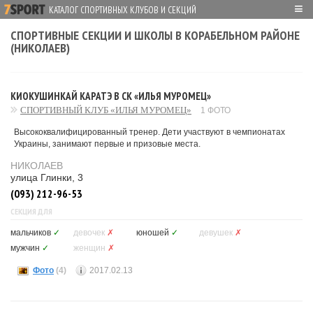
≡
КАТАЛОГ СПОРТИВНЫХ КЛУБОВ И СЕКЦИЙ
СПОРТИВНЫЕ СЕКЦИИ И ШКОЛЫ В КОРАБЕЛЬНОМ РАЙОНЕ
(НИКОЛАЕВ)
КИОКУШИНКАЙ КАРАТЭ В СК «ИЛЬЯ МУРОМЕЦ»
СПОРТИВНЫЙ КЛУБ «ИЛЬЯ МУРОМЕЦ»
1 ФОТО
Высококвалифицированный тренер. Дети участвуют в чемпионатах
Украины, занимают первые и призовые места.
НИКОЛАЕВ
улица Глинки, 3
(093) 212-96-53
СЕКЦИЯ ДЛЯ
мальчиков
✓
девочек
✗
юношей
✓
девушек
✗
мужчин
✓
женщин
✗
Фото
(4)
2017.02.13