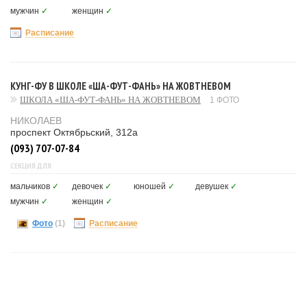
мужчин
✓
женщин
✓
Расписание
КУНГ-ФУ В ШКОЛЕ «ША-ФУТ-ФАНЬ» НА ЖОВТНЕВОМ
ШКОЛА «ША-ФУТ-ФАНЬ» НА ЖОВТНЕВОМ
1 ФОТО
НИКОЛАЕВ
проспект Октябрьский, 312а
(093) 707-07-84
СЕКЦИЯ ДЛЯ
мальчиков
✓
девочек
✓
юношей
✓
девушек
✓
мужчин
✓
женщин
✓
Фото
(1)
Расписание