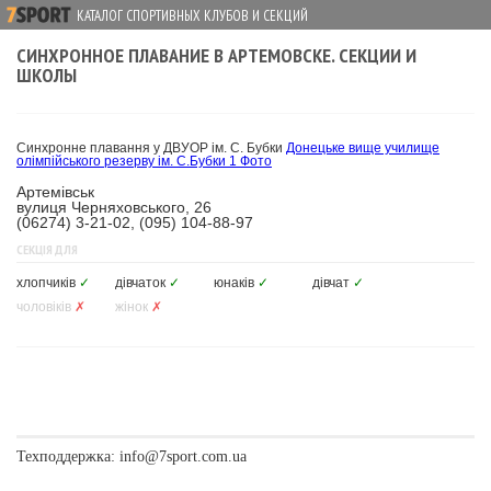
КАТАЛОГ СПОРТИВНЫХ КЛУБОВ И СЕКЦИЙ
СИНХРОННОЕ ПЛАВАНИЕ В АРТЕМОВСКЕ. СЕКЦИИ И
ШКОЛЫ
Синхронне плавання у ДВУОР ім. С. Бубки
Донецьке вище училище
олімпійського резерву ім. С.Бубки
1 Фото
Артемівськ
вулиця Черняховського, 26
(06274) 3-21-02, (095) 104-88-97
СЕКЦІЯ ДЛЯ
хлопчиків
✓
дівчаток
✓
юнаків
✓
дівчат
✓
чоловіків
✗
жінок
✗
Техподдержка:
info@7sport.com.ua