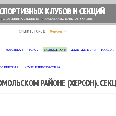
 СПОРТИВНЫХ КЛУБОВ И СЕКЦИЙ
00
СПОРТИВНЫХ СЕКЦИЙ ИЗ
70
НАСЕЛЕННЫХ ПУНКТОВ УКРАИНЫ
СМЕНИТЬ ГОРОД:
Херсон
1
АЭРОБИКА
8
БОКС
2
ГИМНАСТИКА
5
ДЖИУ-ДЖИТСУ
3
ИАЙДО
1
ПРЫЖКИ НА БАТУТЕ
1
САМБО
1
САМООБОРОНА
1
ТАНЦЫ
1
ФИТНЕ
ЕС-ЦЕНТРЫ
11
КЛУБЫ ЕДИНОБОРСТВ
18
МОЛЬСКОМ РАЙОНЕ (ХЕРСОН). СЕК