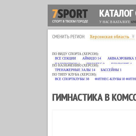
КАТАЛОГ
У НАС В КАТАЛОГЕ
69
СМЕНИТЬ РЕГИОН:
Херсонская область
ПО ВИДУ СПОРТА (ХЕРСОН):
ВСЕ СЕКЦИИ
АЙКИДО
14
АКВААЭРОБИКА
ПАНКРАТИОН
1
ПИЛАТЕС
9
ПЛАВАНИЕ
1
ПО НАЗНАЧЕНИЮ (ХЕРСОН):
ТРЕНАЖЕРНЫЕ ЗАЛЫ
14
БАССЕЙНЫ
1
ПО ТИПУ КЛУБА (ХЕРСОН):
ВСЕ СПОРТКЛУБЫ
38
ФИТНЕС-КЛУБЫ И ФИТН
ГИМНАСТИКА В КОМСО