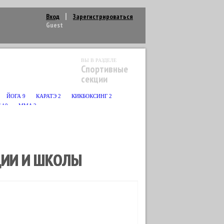
Вход
Зарегистрироваться
Guest
ВЫ В РАЗДЕЛЕ
Спортивные
секции
ЙОГА
9
КАРАТЭ
2
КИКБОКСИНГ
2
С
10
MMA
2
ЦИИ И ШКОЛЫ