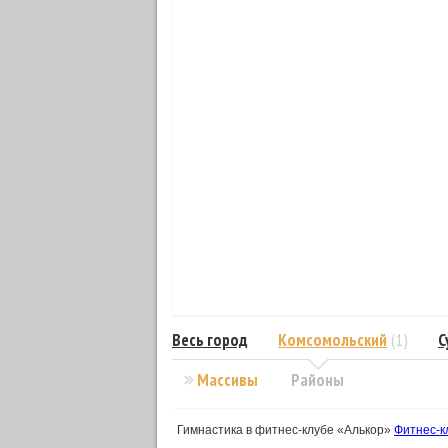
Весь город
Комсомольский
(1)
С
Массивы
Районы
Гимнастика в фитнес-клубе «Алькор»
Фитнес-к