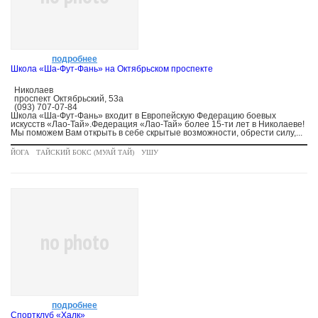
подробнее
Школа «Ша-Фут-Фань» на Октябрьском проспекте
Николаев
проспект Октябрьский, 53а
(093) 707-07-84
Школа «Ша-Фут-Фань» входит в Европейскую Федерацию боевых
искусств «Лао-Тай».Федерация «Лао-Тай» более 15-ти лет в Николаеве!
Мы поможем Вам открыть в себе скрытые возможности, обрести силу,...
ЙОГА
ТАЙСКИЙ БОКС (МУАЙ ТАЙ)
УШУ
no photo
подробнее
Спортклуб «Халк»