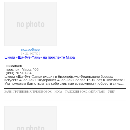
no photo
подробнее
( + 21 ФОТО )
Школа «Ша-Фут-Фань» на проспекте Мира
Николаев
проспект Мира, 40б
(093) 707-07-84
Школа «Ша-Фут-Фань» входит в Европейскую Федерацию боевых
искусств «Лао-Тай».Федерация «Лао-Тай» более 15-ти лет в Николаеве!
Мы поможем Вам открыть в себе скрытые возможности, обрести силу,...
ЗАЛЫ ГРУППОВЫХ ТРЕНИРОВОК
ЙОГА
ТАЙСКИЙ БОКС (МУАЙ ТАЙ)
УШУ
no photo