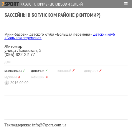
≡
КАТАЛОГ СПОРТИВНЫХ КЛУБОВ И СЕКЦИЙ
БАССЕЙНЫ В БОГУНСКОМ РАЙОНЕ (ЖИТОМИР)
Мини-бассейн детского клуба «Большая перемена»
Детский клуб
«Большая перемена»
Житомир
улица Львовская, 3
(095) 622-22-77
ДЛЯ
мальчиков
✓
девочек
✓
юношей
✗
девушек
✗
мужчин
✗
женщин
✗
2016.09.09
Техподдержка:
info@7sport.com.ua