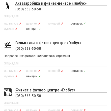
Аквааэробика в фитнес-центре «Глобус»
(050) 568-50-50
СЕКЦИЯ ДЛЯ
мальчиков
✗
девочек
✗
юношей
✗
девушек
✓
мужчин
✗
женщин
✓
Гимнастика в фитнес-центре «Глобус»
(050) 568-50-50
Направления: фитбол, калланетика, стретчинг.
СЕКЦИЯ ДЛЯ
мальчиков
✗
девочек
✗
юношей
✗
девушек
✓
мужчин
✗
женщин
✓
Фитнес в фитнес-центре «Глобус»
(050) 568-50-50
СЕКЦИЯ ДЛЯ
мальчиков
✗
девочек
✗
юношей
✗
девушек
✗