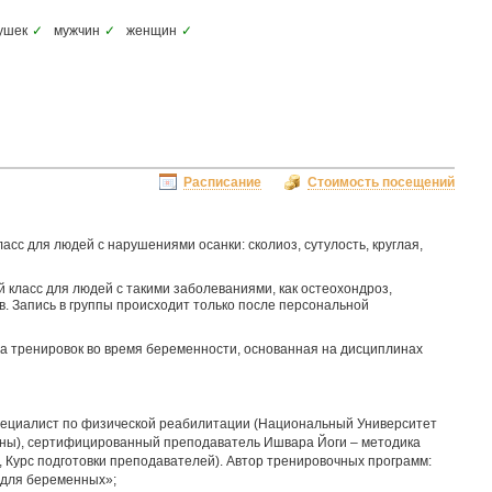
ушек
✓
мужчин
✓
женщин
✓
Расписание
Стоимость посещений
асс для людей с нарушениями осанки: сколиоз, сутулость, круглая,
 класс для людей с такими заболеваниями, как остеохондроз,
в. Запись в группы происходит только после персональной
а тренировок во время беременности, основанная на дисциплинах
ециалист по физической реабилитации (Национальный Университет
ины), сертифицированный преподаватель Ишвара Йоги – методика
 Курс подготовки преподавателей). Автор тренировочных программ:
 для беременных»;