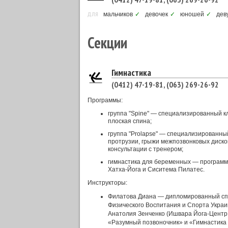
ДЛЯ
мальчиков
✓
девочек
✓
юношей
✓
дев
Секции
Гимнастика
(0412) 47-19-81, (063) 269-26-92
Программы:
группа "Spine" — специализированный кл
плоская спина;
группа "Prolapse" — специализированный
протрузии, грыжи межпозвонковых диско
консультации с тренером;
гимнастика для беременных — программ
Хатха-Йога и Сиситема Пилатес.
Инструкторы:
Филатова Диана — дипломированный сп
Физического Воспитания и Спорта Укра
Анатолия Зенченко (Ишвара Йога-Центр,
«Разумный позвоночник» и «Гимнастика