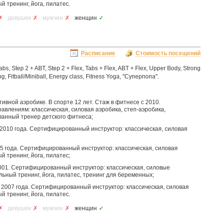
 тренинг, йога, пилатес.
✗
девушек
✗
мужчин
✗
женщин
✓
Расписание
Стоимость посещений
s, Step 2 + ABT, Step 2 + Flex, Tabs + Flex, ABT + Flex, Upper Body, Strong
ng, Fitball/Miniball, Energy class, Fitness Yoga, "Суперпопа".
ивной аэробике. В спорте 12 лет. Стаж в фитнесе с 2010.
влениям: классическая, силовая аэробика, степ-аэробика,
анный тренер детского фитнеса;
 2010 года. Сертифицированный инструктор: классическая, силовая
05 года. Сертифицированный инструктор: классическая, силовая
 тренинг, йога, пилатес;
001. Сертифицированный инструктор: классическая, силовые
ьный тренинг, йога, пилатес, тренинг для беременных;
 2007 года. Сертифицированный инструктор: классическая, силовая
 тренинг, йога, пилатес.
✗
девушек
✗
мужчин
✗
женщин
✓