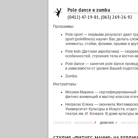
Pole dance и zumba
(0412) 47-19-81, (063) 269-26-92
Программы:
Pole-sport — первыми результат дают гру
sport (polefitness) научит Вас делать с
элементы, стойки, флажки, прыжки и крут
Pole kids (Детская акробатика) — скорр
особенностей, строения тела и костно-
Pole dance — занятия pole dance провод
в зависимости от уровня Вашей подготов
Zumba.
Инструкторы:
Мосиюк Марина — cертифицированный т
фитнес конвенций и мастер классов оте
Негреско Елена — окончила Житомирско
Университет Культуры и Искусств, отде
театре им. И. Кочерги. В доме культуры
СЕКЦИЯ ДЛЯ
мальчиков
✗
девочек
✓
юношей
СТУДИЯ «ФИТНЕС-МАНИЯ» НА БЕРДИ