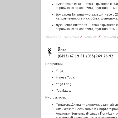
Кучерявая Ольга — стаж в фитнесе с 20
аэробика, степ-аэробика, функциональный
Бондарец Татьяна — стаж в фитнесе с 2
направления, степ-аэробика, функционал
Лукашенко Виктория — стаж в фитнесе с
аэробика, степ-аэробика, функциональный
СЕКЦИЯ ДЛЯ
мальчиков
✗
девочек
✗
юношей
Йога
(0412) 47-19-81, (063) 269-26-92
Программы:
Yoga;
Fitness Yoga;
Yoga Long;
Yogalates.
Инструкторы:
Филатова Диана — дипломированный сп
Физического Воспитания и Спорта Укра
Анатолия Зенченко (Ишвара Йога-Центр,