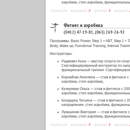
аэробика, степ-аэробика, функциональный
СЕКЦИЯ ДЛЯ
мальчиков
✗
девочек
✗
юношей
Фитнес и аэробика
(0412) 47-19-81, (063) 269-26-92
Программы: Basic Power, Step 1 + ABT, Step 1 + Tab
Body, Wake up, Functional Training, Interval Traini
Инструкторы:
Радкевич Анна — мастер спорта по спорт
Сертифицированный инструктор по напра
функциональный тренинг. Сертифициров
Корнийчук Ангелина — стаж в фитнесе с
аэробика, степ-аэробика;
Кучерявая Ольга — стаж в фитнесе с 20
аэробика, степ-аэробика, функциональный
Бондарец Татьяна — стаж в фитнесе с 2
направления, степ-аэробика, функционал
Лукашенко Виктория — стаж в фитнесе с
аэробика, степ-аэробика, функциональный
СЕКЦИЯ ДЛЯ
мальчиков
✗
девочек
✗
юношей