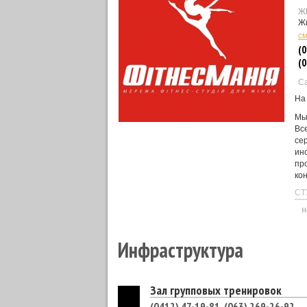
Ж
Жи
см
(0
(0
Са
На
Мы
Вс
се
ин
пр
ко
СТ
н
Инфраструктура
Зал групповых тренировок
(0412) 47-19-81, (063) 269-26-92