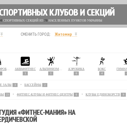
 СПОРТИВНЫХ КЛУБОВ И СЕКЦИЙ
00
СПОРТИВНЫХ СЕКЦИЙ ИЗ
70
НАСЕЛЕННЫХ ПУНКТОВ УКРАИНЫ
СМЕНИТЬ ГОРОД:
Житомир
АКВААЭРОБИКА
АКВАФИТНЕС
АЛЬПИНИЗМ / СКАЛОЛАЗАНИЕ
АЭРОБИКА
БОКС
ГИМН
1
1
1
6
4
Е ЗАЛЫ
БАССЕЙНЫ
3
2
БЫ
ФИТНЕС-КЛУБЫ И ФИТНЕС-ЦЕНТРЫ
КЛУБЫ ЕДИНОБОРСТВ
23
6
9
ТУДИЯ «ФИТНЕС-МАНИЯ» НА
ЕРДИЧЕВСКОЙ