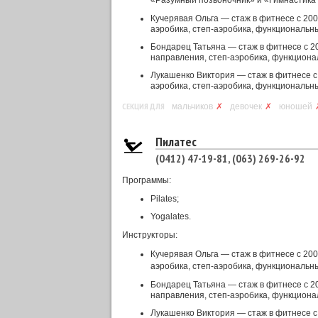
«Разумный позвоночник» и «Гимнастика
Кучерявая Ольга — стаж в фитнесе с 20
аэробика, степ-аэробика, функциональный
Бондарец Татьяна — стаж в фитнесе с 2
направления, степ-аэробика, функционал
Лукашенко Виктория — стаж в фитнесе с
аэробика, степ-аэробика, функциональный
СЕКЦИЯ ДЛЯ
мальчиков
✗
девочек
✗
юношей
Пилатес
(0412) 47-19-81, (063) 269-26-92
Программы:
Pilates;
Yogalates.
Инструкторы:
Кучерявая Ольга — стаж в фитнесе с 20
аэробика, степ-аэробика, функциональный
Бондарец Татьяна — стаж в фитнесе с 2
направления, степ-аэробика, функционал
Лукашенко Виктория — стаж в фитнесе с