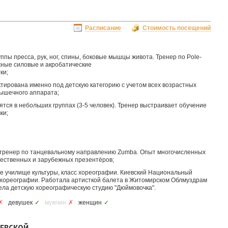
Расписание
Стоимость посещений
ппы пресса, рук, ног, спины, боковые мышцы живота. Тренер по Pole-
ложные силовые и акробатические
ки;
ектирована именно под детскую категорию с учетом всех возрастных
мышечного аппарата;
ятся в небольших группах (3-5 человек). Тренер выстраивает обучение
ки;
ренер по танцевальному направлению Zumba. Опыт многочисленных
чественных и зарубежных презентёров;
е училище культуры, класс хореографии. Киевский Национальный
л хореографии. Работала артисткой балета в Житомирском Облмуздрам
 вела детскую хореографическую студию "Дюймовочка".
✗
девушек
✓
мужчин
✗
женщин
✓
ЧЕВСКОЙ