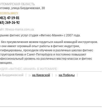
ИТОМИРСКАЯ ОБЛАСТЬ
томир, улица Бердичевская, 30
отреть карту
412) 47-19-81
63) 269-26-92
йт: fitness-mania.com.ua
 рынке фитнес услуг студия «Фитнес-Мания» с 2007 года.
 без преувеличения можем гордиться нашей командой инструкторов.
е они имеют огромный опыт работы в фитнес индустрии,
ртифицированы, проходили обучение в различных школах фитнес
структоров Киева и Санкт-Петербурга и постоянно повышают
офессиональный уровень на различных мастер-классах и фитнес
нвенциях.
УДИЯ «ФИТНЕС-МАНИЯ» В ЖИТОМИРЕ:
а Бердичевской
на Киевской
на Победы