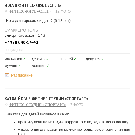
ЙОГА В ФИТНЕС-КЛУБЕ «СТЕП»
ФИТНЕС-КЛУБ «СТЕП»
12 ФОТО
Йога для взрослых и детей (6-12 лет).
СИМФЕРОПОЛЬ
улица Киевская, 143
+7 978 040-14-40
СЕКЦИЯ ДЛЯ
мальчиков
✓
девочек
✓
юношей
✓
девушек
✓
мужчин
✓
женщин
✓
Расписание
ХАТХА-ЙОГА В ФИТНЕС-СТУДИИ «СПОРТАРТ»
ФИТНЕС-СТУДИЯ «СПОРТАРТ»
7 ФОТО
Занятия для детей включают в себя:
практику асан по методике корректного подхода к позвоночнику;
упражнения для развития мелкой моторики рук, упражнения для
глаз;