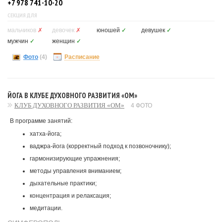
+7 978 741-10-20
СЕКЦИЯ ДЛЯ
мальчиков
✗
девочек
✗
юношей
✓
девушек
✓
мужчин
✓
женщин
✓
Фото
(4)
Расписание
ЙОГА В КЛУБЕ ДУХОВНОГО РАЗВИТИЯ «ОМ»
КЛУБ ДУХОВНОГО РАЗВИТИЯ «ОМ»
4 ФОТО
В программе занятий:
хатха-йога;
ваджра-йога (корректный подход к позвоночнику);
гармонизирующие упражнения;
методы управления вниманием;
дыхательные практики;
концентрация и релаксация;
медитации.