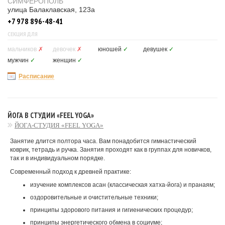
СИМФЕРОПОЛЬ
улица Балаклавская, 123а
+7 978 896-48-41
СЕКЦИЯ ДЛЯ
мальчиков
✗
девочек
✗
юношей
✓
девушек
✓
мужчин
✓
женщин
✓
Расписание
ЙОГА В СТУДИИ «FEEL YOGA»
ЙОГА-СТУДИЯ «FEEL YOGA»
Занятие длится полтора часа. Вам понадобится гимнастический
коврик, тетрадь и ручка. Занятия проходят как в группах для новичков,
так и в индивидуальном порядке.
Современный подход к древней практике:
изучение комплексов асан (классическая хатха-йога) и пранаям;
оздоровительные и очистительные техники;
принципы здорового питания и гигиенических процедур;
принципы энергетического обмена в социуме;