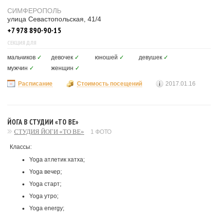
СИМФЕРОПОЛЬ
улица Севастопольская, 41/4
+7 978 890-90-15
СЕКЦИЯ ДЛЯ
мальчиков
✓
девочек
✓
юношей
✓
девушек
✓
мужчин
✓
женщин
✓
Расписание
Стоимость посещений
2017.01.16
ЙОГА В СТУДИИ «TO BE»
СТУДИЯ ЙОГИ «TO BE»
1 ФОТО
Классы:
Yoga атлетик хатха;
Yoga вечер;
Yoga старт;
Yoga утро;
Yoga energy;