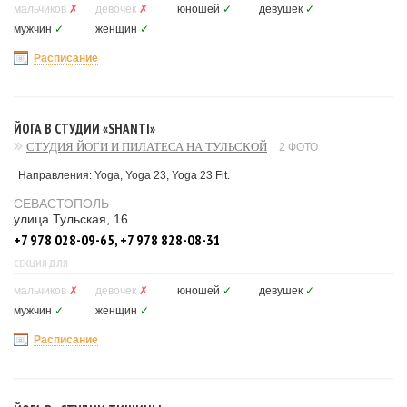
мальчиков
✗
девочек
✗
юношей
✓
девушек
✓
мужчин
✓
женщин
✓
Расписание
ЙОГА В СТУДИИ «SHANTI»
СТУДИЯ ЙОГИ И ПИЛАТЕСА НА ТУЛЬСКОЙ
2 ФОТО
Направления: Yoga, Yoga 23, Yoga 23 Fit.
СЕВАСТОПОЛЬ
улица Тульская, 16
+7 978 028-09-65, +7 978 828-08-31
СЕКЦИЯ ДЛЯ
мальчиков
✗
девочек
✗
юношей
✓
девушек
✓
мужчин
✓
женщин
✓
Расписание