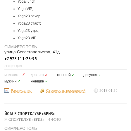
Yoga lunch;
Yoga VIP;
Yoga23 вечер;
Yoga23 старт;
Yoga23 утро;
Yoga23 VIP.
СИМФЕРОПОЛЬ
улица Севастопольская, 41д
+7 978 111-23-95
СЕКЦИЯ ДЛЯ
мальчиков
✗
девочек
✗
юношей
✓
девушек
✓
мужчин
✓
женщин
✓
Расписание
Стоимость посещений
2017.01.29
ЙОГА В СПОРТКЛУБЕ «БРИЗ»
СПОРТКЛУБ «БРИЗ»
4 ФОТО
СИМФЕРОПОЛЬ