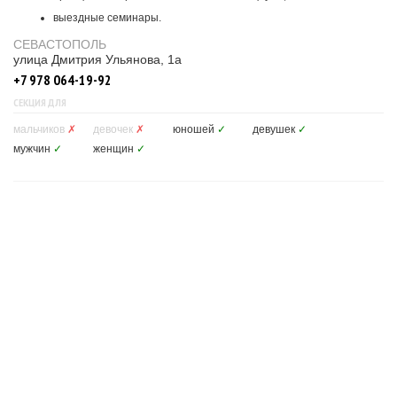
выездные семинары.
СЕВАСТОПОЛЬ
улица Дмитрия Ульянова, 1а
+7 978 064-19-92
СЕКЦИЯ ДЛЯ
мальчиков
✗
девочек
✗
юношей
✓
девушек
✓
мужчин
✓
женщин
✓