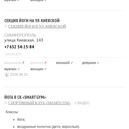
мужчин
✓
женщин
✓
СЕКЦИЯ ЙОГИ НА УЛ. КИЕВСКОЙ
СЕКЦИЯ ЙОГИ В УЛ. КИЕВСКОЙ
СИМФЕРОПОЛЬ
улица Киевская, 143
+7 652 54-25-84
СЕКЦИЯ ДЛЯ
мальчиков
✗
девочек
✗
юношей
✓
девушек
✓
мужчин
✓
женщин
✓
2016.08.21
ЙОГА В СК «SMARTGYM»
СПОРТИВНЫЙ КЛУБ «SMARTGYM»
2 ВИДЕО
Классы:
йога;
воздушные полотна (дети, взрослые).