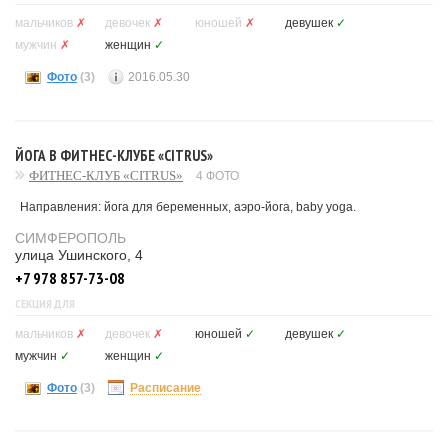
мальчиков
✗
девочек
✗
юношей
✗
девушек
✓
мужчин
✗
женщин
✓
Фото
(3)
2016.05.30
ЙОГА В ФИТНЕС-КЛУБЕ «CITRUS»
ФИТНЕС-КЛУБ «CITRUS»
4 ФОТО
Направления: йога для беременных, аэро-йога, baby yoga.
СИМФЕРОПОЛЬ
улица Ушинского, 4
+7 978 857-73-08
СЕКЦИЯ ДЛЯ
мальчиков
✗
девочек
✗
юношей
✓
девушек
✓
мужчин
✓
женщин
✓
Фото
(3)
Расписание