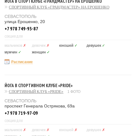
ЙОГА В СПОРТКЛУБЕ «ГРАНДМАСТЕР» НА ЕРОШЕНКО
СПОРТИВНЫЙ КЛУБ «ГРАНДМАСТЕР» НА ЕРОШЕНКО
СЕВАСТОПОЛЬ
улица Ерошенко, 20
+7 978 749-93-87
СЕКЦИЯ ДЛЯ
мальчиков
✗
девочек
✗
юношей
✓
девушек
✓
мужчин
✓
женщин
✓
Расписание
ЙОГА В СПОРТИВНОМ КЛУБЕ «PRIDE»
СПОРТИВНЫЙ КЛУБ «PRIDE»
1 ФОТО
СЕВАСТОПОЛЬ
проспект Генерала Острякова, 69а
+7 978 719-97-09
СЕКЦИЯ ДЛЯ
мальчиков
✗
девочек
✗
юношей
✗
девушек
✗