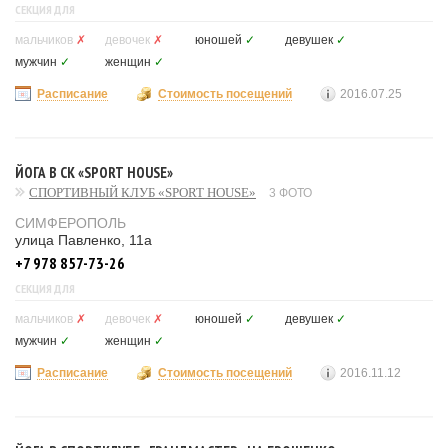
СЕКЦИЯ ДЛЯ
мальчиков
✗
девочек
✗
юношей
✓
девушек
✓
мужчин
✓
женщин
✓
Расписание
Стоимость посещений
2016.07.25
ЙОГА В СК «SPORT HOUSE»
СПОРТИВНЫЙ КЛУБ «SPORT HOUSE»
3 ФОТО
СИМФЕРОПОЛЬ
улица Павленко, 11а
+7 978 857-73-26
СЕКЦИЯ ДЛЯ
мальчиков
✗
девочек
✗
юношей
✓
девушек
✓
мужчин
✓
женщин
✓
Расписание
Стоимость посещений
2016.11.12