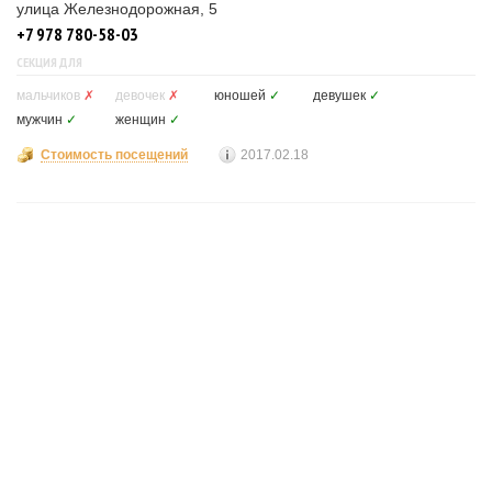
улица Железнодорожная, 5
+7 978 780-58-03
СЕКЦИЯ ДЛЯ
мальчиков
✗
девочек
✗
юношей
✓
девушек
✓
мужчин
✓
женщин
✓
Стоимость посещений
2017.02.18