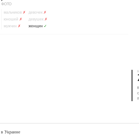
1 ФОТО
мальчиков
✗
девочек
✗
юношей
✗
девушек
✗
мужчин
✗
женщин
✓
К
 в Украине