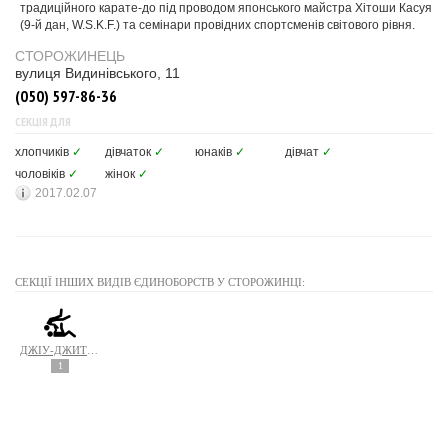
традиційного карате-до під проводом японського майстра Хітоши Касуя
(9-й дан, W.S.K.F.) та семінари провідних спортсменів світового рівня.
СТОРОЖИНЕЦЬ
вулиця Видинівського, 11
(050) 597-86-36
СЕКЦІЯ ДЛЯ
хлопчиків
✓
дівчаток
✓
юнаків
✓
дівчат
✓
чоловіків
✓
жінок
✓
2017.02.07
СЕКЦІЇ ІНШИХ ВИДІВ ЄДИНОБОРСТВ У СТОРОЖИНЦІ:
ДЖІУ-ДЖИТСУ
1