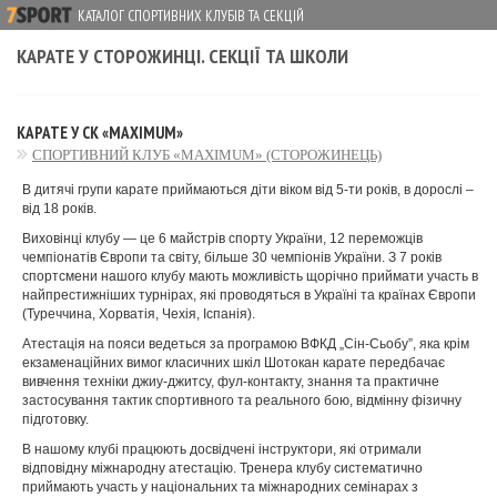
КАТАЛОГ СПОРТИВНИХ КЛУБІВ ТА СЕКЦІЙ
КАРАТЕ У СТОРОЖИНЦІ. СЕКЦІЇ ТА ШКОЛИ
КАРАТЕ У СК «MAXIMUM»
СПОРТИВНИЙ КЛУБ «MAXIMUM» (СТОРОЖИНЕЦЬ)
В дитячі групи карате приймаються діти віком від 5-ти років, в дорослі –
від 18 років.
Виховінці клубу — це 6 майстрів спорту України, 12 переможців
чемпіонатів Європи та світу, більше 30 чемпіонів України. З 7 років
спортсмени нашого клубу мають можливість щорічно приймати участь в
найпрестижніших турнірах, які проводяться в Україні та країнах Європи
(Туреччина, Хорватія, Чехія, Іспанія).
Атестація на пояси ведеться за програмою ВФКД „Сін-Сьобу”, яка крім
екзаменаційних вимог класичних шкіл Шотокан карате передбачає
вивчення техніки джиу-джитсу, фул-контакту, знання та практичне
застосування тактик спортивного та реального бою, відмінну фізичну
підготовку.
В нашому клубі працюють досвідчені інструктори, які отримали
відповідну міжнародну атестацію. Тренера клубу систематично
приймають участь у національних та міжнародних семінарах з