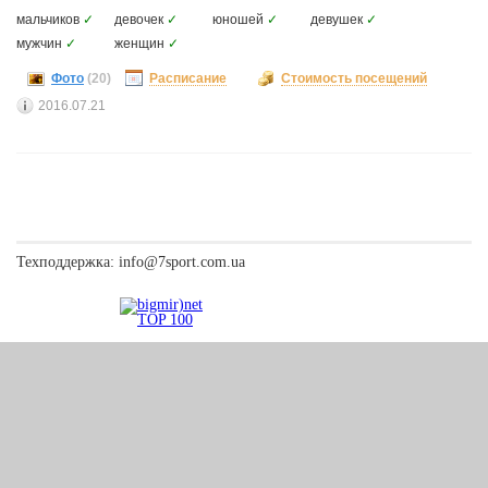
мальчиков
✓
девочек
✓
юношей
✓
девушек
✓
мужчин
✓
женщин
✓
Фото
(20)
Расписание
Стоимость посещений
2016.07.21
Техподдержка:
info@7sport.com.ua