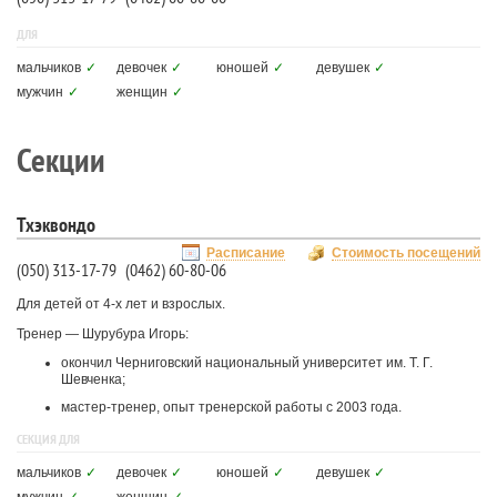
ДЛЯ
мальчиков
✓
девочек
✓
юношей
✓
девушек
✓
мужчин
✓
женщин
✓
Секции
Тхэквондо
Расписание
Стоимость посещений
(050) 313-17-79
(0462) 60-80-06
Для детей от 4-х лет и взрослых.
Тренер — Шурубура Игорь:
окончил Черниговский национальный университет им. Т. Г.
Шевченка;
мастер-тренер, опыт тренерской работы с 2003 года.
СЕКЦИЯ ДЛЯ
мальчиков
✓
девочек
✓
юношей
✓
девушек
✓