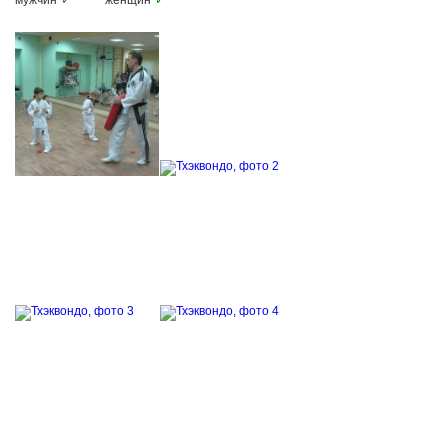
мужчин
✓
женщин
✓