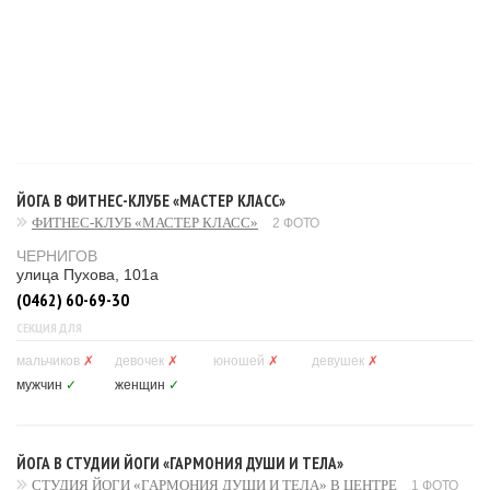
ЙОГА В ФИТНЕС-КЛУБЕ «МАСТЕР КЛАСС»
ФИТНЕС-КЛУБ «МАСТЕР КЛАСС»
2 ФОТО
ЧЕРНИГОВ
улица Пухова, 101а
(0462) 60-69-30
СЕКЦИЯ ДЛЯ
мальчиков
✗
девочек
✗
юношей
✗
девушек
✗
мужчин
✓
женщин
✓
ЙОГА В СТУДИИ ЙОГИ «ГАРМОНИЯ ДУШИ И ТЕЛА»
СТУДИЯ ЙОГИ «ГАРМОНИЯ ДУШИ И ТЕЛА» В ЦЕНТРЕ
1 ФОТО