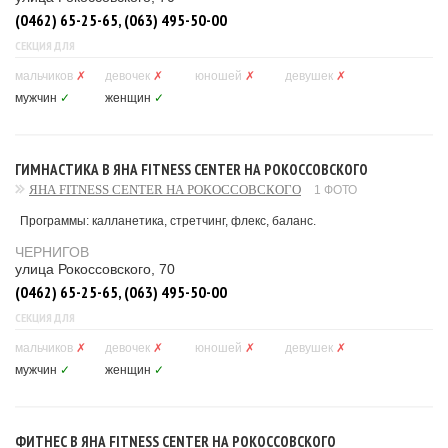
(0462) 65-25-65, (063) 495-50-00
СЕКЦИЯ ДЛЯ
мальчиков
✗
девочек
✗
юношей
✗
девушек
✗
мужчин
✓
женщин
✓
ГИМНАСТИКА В ЯНА FITNESS CENTER НА РОКОССОВСКОГО
ЯНА FITNESS CENTER НА РОКОССОВСКОГО
1 ФОТО
Программы: калланетика, стретчинг, флекс, баланс.
ЧЕРНИГОВ
улица Рокоссовского, 70
(0462) 65-25-65, (063) 495-50-00
СЕКЦИЯ ДЛЯ
мальчиков
✗
девочек
✗
юношей
✗
девушек
✗
мужчин
✓
женщин
✓
ФИТНЕС В ЯНА FITNESS CENTER НА РОКОССОВСКОГО