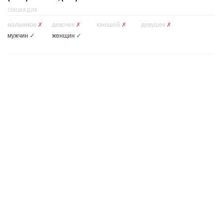
СЕКЦИЯ ДЛЯ
мальчиков
✗
девочек
✗
юношей
✗
девушек
✗
мужчин
✓
женщин
✓