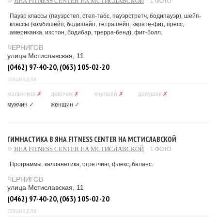
ЯНА FITNESS CENTER НА МСТИСЛАВСКОЙ
1 ФОТО
Пауэр классы (пауэрстеп, степ-табс, пауэрстретч, бодипауэр), шейп-
классы (комбишейп, бодишейп, тетрашейп, карате-фит, пресс,
американка, изотон, бодибар, трерра-бенд), фит-болл.
ЧЕРНИГОВ
улица Мстиславская, 11
(0462) 97-40-20, (063) 105-02-20
СЕКЦИЯ ДЛЯ
мальчиков
✗
девочек
✗
юношей
✗
девушек
✗
мужчин
✓
женщин
✓
ГИМНАСТИКА В ЯНА FITNESS CENTER НА МСТИСЛАВСКОЙ
ЯНА FITNESS CENTER НА МСТИСЛАВСКОЙ
1 ФОТО
Программы: калланетика, стретчинг, флекс, баланс.
ЧЕРНИГОВ
улица Мстиславская, 11
(0462) 97-40-20, (063) 105-02-20
СЕКЦИЯ ДЛЯ