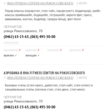
ЯНА FITNESS CENTER НА РОКОССОВСКОГО
1 ФОТО
Пауэр классы (пауэрстеп, степ-табс, пауэрстретч, бодипауэр), шейп-
классы (комбишейп, бодишейп, тетрашейп, карате-фит, пресс,
американка, изотон, бодибар, трерра-бенд), фит-болл.
ЧЕРНИГОВ
улица Рокоссовского, 70
(0462) 65-25-65, (063) 495-50-00
СЕКЦИЯ ДЛЯ
мальчиков
✗
девочек
✗
юношей
✗
девушек
✗
мужчин
✓
женщин
✓
АЭРОБИКА В ЯНА FITNESS CENTER НА РОКОССОВСКОГО
ЯНА FITNESS CENTER НА РОКОССОВСКОГО
1 ФОТО
Базовые степы (степ-пресс, даблстеп, степ-сайт, степ-сплит) и
танцевальные степы (латина-степ, степ-денc, степ-кино).
ЧЕРНИГОВ
улица Рокоссовского, 70
(0462) 65-25-65, (063) 495-50-00