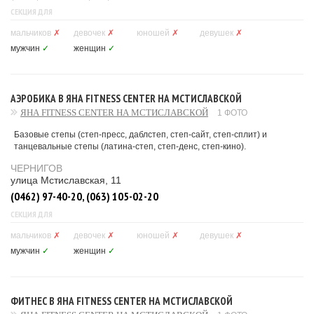
СЕКЦИЯ ДЛЯ
мальчиков
✗
девочек
✗
юношей
✗
девушек
✗
мужчин
✓
женщин
✓
АЭРОБИКА В ЯНА FITNESS CENTER НА МСТИСЛАВСКОЙ
ЯНА FITNESS CENTER НА МСТИСЛАВСКОЙ
1 ФОТО
Базовые степы (степ-пресс, даблстеп, степ-сайт, степ-сплит) и
танцевальные степы (латина-степ, степ-денc, степ-кино).
ЧЕРНИГОВ
улица Мстиславская, 11
(0462) 97-40-20, (063) 105-02-20
СЕКЦИЯ ДЛЯ
мальчиков
✗
девочек
✗
юношей
✗
девушек
✗
мужчин
✓
женщин
✓
ФИТНЕС В ЯНА FITNESS CENTER НА МСТИСЛАВСКОЙ