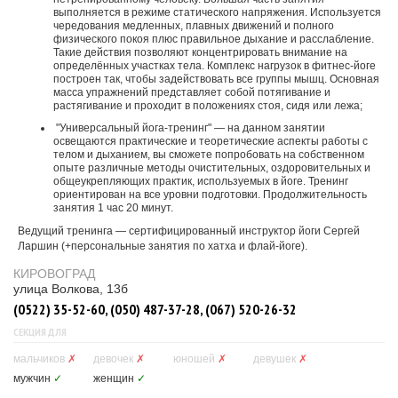
выполняется в режиме статического напряжения. Используется
чередования медленных, плавных движений и полного
физического покоя плюс правильное дыхание и расслабление.
Такие действия позволяют концентрировать внимание на
определённых участках тела. Комплекс нагрузок в фитнес-йоге
построен так, чтобы задействовать все группы мышц. Основная
масса упражнений представляет собой потягивание и
растягивание и проходит в положениях стоя, сидя или лежа;
"Универсальный йога-тренинг" — на данном занятии
освещаются практические и теоретические аспекты работы с
телом и дыханием, вы сможете попробовать на собственном
опыте различные методы очистительных, оздоровительных и
общеукрепляющих практик, используемых в йоге. Тренинг
ориентирован на все уровни подготовки. Продолжительность
занятия 1 час 20 минут.
Ведущий тренинга — сертифицированный инструктор йоги Сергей
Ларшин (+персональные занятия по хатха и флай-йоге).
КИРОВОГРАД
улица Волкова, 13б
(0522) 35-52-60, (050) 487-37-28, (067) 520-26-32
СЕКЦИЯ ДЛЯ
мальчиков
✗
девочек
✗
юношей
✗
девушек
✗
мужчин
✓
женщин
✓