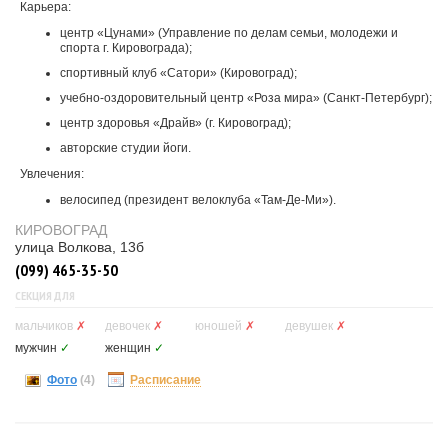
Карьера:
центр «Цунами» (Управление по делам семьи, молодежи и
спорта г. Кировограда);
спортивный клуб «Сатори» (Кировоград);
учебно-оздоровительный центр «Роза мира» (Санкт-Петербург);
центр здоровья «Драйв» (г. Кировоград);
авторские студии йоги.
Увлечения:
велосипед (президент велоклуба «Там-Де-Ми»).
КИРОВОГРАД
улица Волкова, 13б
(099) 465-35-50
СЕКЦИЯ ДЛЯ
мальчиков
✗
девочек
✗
юношей
✗
девушек
✗
мужчин
✓
женщин
✓
Фото
(4)
Расписание