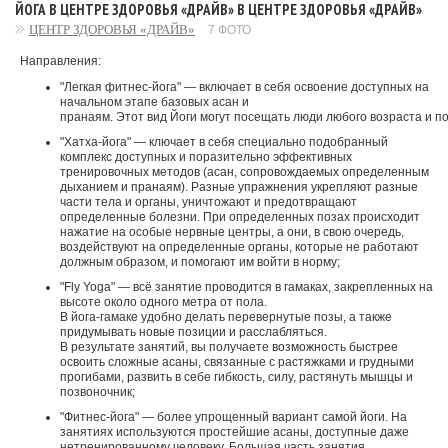
ЙОГА В ЦЕНТРЕ ЗДОРОВЬЯ «ДРАЙВ» В ЦЕНТРЕ ЗДОРОВЬЯ «ДРАЙВ»
ЦЕНТР ЗДОРОВЬЯ «ДРАЙВ»
7 ФОТО
Направления:
"Легкая фитнес-йога" — включает в себя освоение доступных на
начальном этапе базовых асан и
пранаям. Этот вид Йоги могут посещать люди любого возраста и по
"Хатха-йога" — ключает в себя специально подобранный
комплекс доступных и поразительно эффективных
тренировочных методов (асан, сопровождаемых определенным
дыханием и пранаям). Разные упражнения укрепляют разные
части тела и органы, уничтожают и предотвращают
определенные болезни. При определенных позах происходит
нажатие на особые нервные центры, а они, в свою очередь,
воздействуют на определенные органы, которые не работают
должным образом, и помогают им войти в норму;
"Fly Yoga" — всё занятие проводится в гамаках, закрепленных на
высоте около одного метра от пола.
В йога-гамаке удобно делать перевернутые позы, а также
придумывать новые позиции и расслабляться.
В результате занятий, вы получаете возможность быстрее
освоить сложные асаны, связанные с растяжками и грудными
прогибами, развить в себе гибкость, силу, растянуть мышцы и
позвоночник;
"Фитнес-йога" — более упрощенный вариант самой йоги. На
занятиях используются простейшие асаны, доступные даже
нетренированному человеку. Большая часть занятия