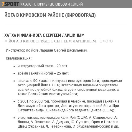
КАТАЛОГ СПОРТИВНЫХ КЛУБОВ И СЕКЦИЙ
ЙОГА В КИРОВСКОМ РАЙОНЕ (КИРОВОГРАД)
ХАТХА И ФЛАЙ-ЙОГА С СЕРГЕЕМ ЛАРШИНЫМ
ЙОГА В КИРОВОГРАДЕ С СЕРГЕЕМ ЛАРШИНЫМ
1 ФОТО
Инструктор по йоге Ларшин Сергей Васильевич.
Квалификация:
инструкторский стаж – 20 лет;
время занятий йогой – 25 лет;
в начале 90-х закончил курсы инструкторов йоги, проводимые
Ассоциацией йоги СССР, Всесоюзным научным обществом
врачей по лечебной физкультуре и спортивной медицине, а
также Балтийским институтом йоги;
с 2001 по 2003 год, проживая в Америке, посещал занятия в
Дживамукте йога центре, Институте интегральной йоги Шри
Сатчиттананды, Шивананда йога веданта центре (США);
участник мастер-классов Кали Рэй (США), А. Сидерского, А.
Лаппы, А. Зенченко, А. Дидыка, Ю. Сулыка, Юрия и Натальи
Швец (Украина), Л. Тетерникова, И. Журавлева(Россия) и др.