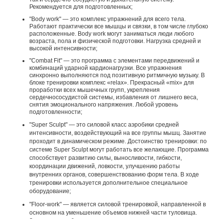
Рекомендуется для подготовленных;
"Body work" — это комплекс упражнений для всего тела.
Работают практически все мышцы и связки, в том числе глубоко
расположенные. Body work могут заниматься люди любого
возраста, пола и физической подготовки. Нагрузка средней и
высокой интенсивности;
"Combat Fit" — это программа с элементами передвижений и
комбинаций ударной кардионагрузки. Все упражнения
синхронно выполняются под позитивную ритмичную музыку. В
блоке тренировки комплекс «relax». Прекрасный «mix» для
проработки всех мышечных групп, укрепления
сердечнососудистой системы, избавления от лишнего веса,
снятия эмоционального напряжения. Любой уровень
подготовленности;
"Super Sculpt" — это силовой класс аэробики средней
интенсивности, воздействующий на все группы мышц. Занятие
проходит в динамическом режиме. Достоинство тренировки: по
системе Super Sculpt могут работать все желающие. Программа
способствует развитию силы, выносливости, гибкости,
координации движений, ловкости, улучшению работы
внутренних органов, совершенствованию форм тела. В ходе
тренировки используется дополнительное специальное
оборудование;
"Floor-work" — является силовой тренировкой, направленной в
основном на уменьшение объемов нижней части туловища.