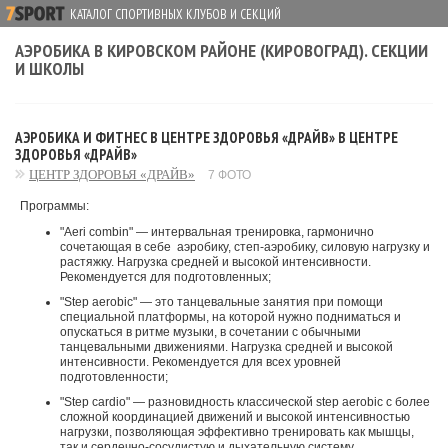
КАТАЛОГ СПОРТИВНЫХ КЛУБОВ И СЕКЦИЙ
АЭРОБИКА В КИРОВСКОМ РАЙОНЕ (КИРОВОГРАД). СЕКЦИИ
И ШКОЛЫ
АЭРОБИКА И ФИТНЕС В ЦЕНТРЕ ЗДОРОВЬЯ «ДРАЙВ» В ЦЕНТРЕ
ЗДОРОВЬЯ «ДРАЙВ»
ЦЕНТР ЗДОРОВЬЯ «ДРАЙВ»
7 ФОТО
Программы:
"Aeri combin" — интервальная тренировка, гармонично
сочетающая в себе аэробику, степ-аэробику, силовую нагрузку и
растяжку. Нагрузка средней и высокой интенсивности.
Рекомендуется для подготовленных;
"Step aerobic" — это танцевальные занятия при помощи
специальной платформы, на которой нужно подниматься и
опускаться в ритме музыки, в сочетании с обычными
танцевальными движениями. Нагрузка средней и высокой
интенсивности. Рекомендуется для всех уровней
подготовленности;
"Step cardio" — разновидность классической step aerobic с более
сложной координацией движений и высокой интенсивностью
нагрузки, позволяющая эффективно тренировать как мышцы,
так и сердечно-сосудистую и дыхательную систему.