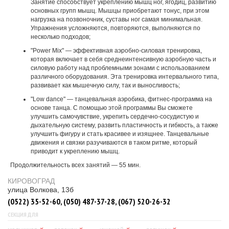
Занятие способствует укреплению мышц ног, ягодиц, развитию
основных групп мышц. Мышцы приобретают тонус, при этом
нагрузка на позвоночник, суставы ног самая минимальная.
Упражнения усложняются, повторяются, выполняются по
несколько подходов;
"Power Mix" — эффективная аэробно-силовая тренировка,
которая включает в себя среднеинтенсивную аэробную часть и
силовую работу над проблемными зонами с использованием
различного оборудования. Эта тренировка интервального типа,
развивает как мышечную силу, так и выносливость;
"Low dance" — танцевальная аэробика, фитнес-программа на
основе танца. С помощью этой программы Вы сможете
улучшить самочувствие, укрепить сердечно-сосудистую и
дыхательную систему, развить пластичность и гибкость, а также
улучшить фигуру и стать красивее и изящнее. Танцевальные
движения и связки разучиваются в таком ритме, который
приводит к укреплению мышц.
Продолжительность всех занятий — 55 мин.
КИРОВОГРАД
улица Волкова, 13б
(0522) 35-52-60, (050) 487-37-28, (067) 520-26-32
СЕКЦИЯ ДЛЯ