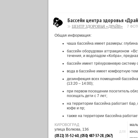
Бассейн центра здоровья «Драй
ЦЕНТР ЗДОРОВЬЯ «ДРАЙВ»
7 ФОТ
Общая информация:
чаша бассейна имеет размеры: глубина-1
бассейн оборудован аттракционом «Вст
течения, и водопадом «Кобра», предна
бассейн имеет трёхуровневую систему о
вода в бассейне имеет комфортную темп
дезинфекция всех помещений бассейна 
(13:20 – 14:00);
при первом посещении посетитель обяз
посещать дети с 7 лет;
на территории бассейна работает бар, 
кофе и пр;
также на территории бассейна работае
КИРОВОГРАД
маль
улица Волкова, 13б
ДЛЯ
юно
(0522) 35-52-60, (050) 487-37-28, (067)