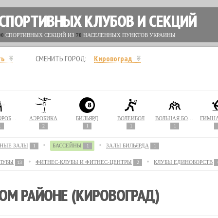
 СПОРТИВНЫХ КЛУБОВ И СЕКЦИЙ
00
СПОРТИВНЫХ СЕКЦИЙ ИЗ
70
НАСЕЛЕННЫХ ПУНКТОВ УКРАИНЫ
ть
СМЕНИТЬ ГОРОД:
Кировоград
АКВААЭРОБИКА
АЭРОБИКА
БИЛЬЯРД
ВОЛЕЙБОЛ
ВОЛЬНАЯ БОРЬБА
ГИМН
1
2
1
1
1
НЫЕ ЗАЛЫ
БАССЕЙНЫ
ЗАЛЫ БИЛЬЯРДА
1
1
1
ЛУБЫ
ФИТНЕС-КЛУБЫ И ФИТНЕС-ЦЕНТРЫ
КЛУБЫ ЕДИНОБОРСТВ
13
2
ОМ РАЙОНЕ (КИРОВОГРАД)