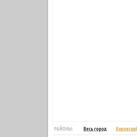
РАЙОНЫ:
Весь город
Кировски