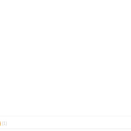
й
(1)