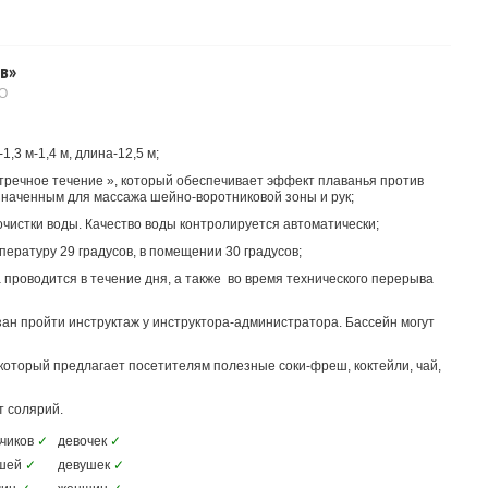
в»
О
,3 м-1,4 м, длина-12,5 м;
речное течение », который обеспечивает эффект плаванья против
значенным для массажа шейно-воротниковой зоны и рук;
чистки воды. Качество воды контролируется автоматически;
ературу 29 градусов, в помещении 30 градусов;
проводится в течение дня, а также во время технического перерыва
ан пройти инструктаж у инструктора-администратора. Бассейн могут
который предлагает посетителям полезные соки-фреш, коктейли, чай,
т солярий.
чиков
✓
девочек
✓
шей
✓
девушек
✓